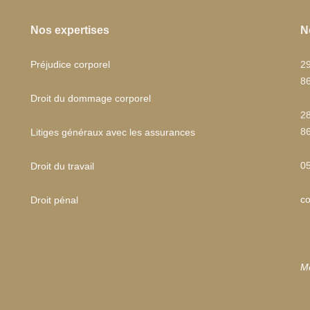
Nos expertises
N
Préjudice corporel
2
86
Droit du dommage corporel
28
86
Litiges généraux avec les assurances
05
Droit du travail
co
Droit pénal
Me