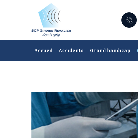
Skip
to
content
Accueil
Accidents
Grand handicap
Notre espace client