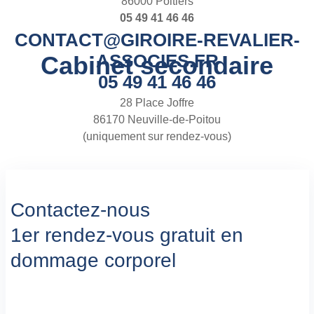
86000 Poitiers
05 49 41 46 46
CONTACT@GIROIRE-REVALIER-
ASSOCIES.FR
Cabinet secondaire
05 49 41 46 46
28 Place Joffre
86170 Neuville-de-Poitou
(uniquement sur rendez-vous)
Contactez-nous
1er rendez-vous gratuit en
dommage corporel