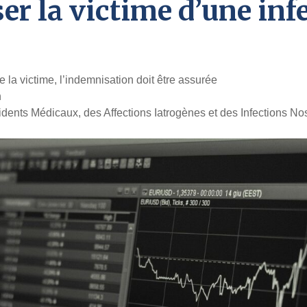
er la victime d’une inf
 la victime, l’indemnisation doit être assurée
n
cidents Médicaux, des Affections Iatrogènes et des Infections N