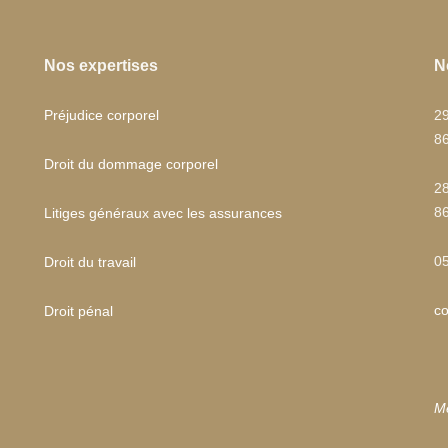
Nos expertises
N
Préjudice corporel
2
86
Droit du dommage corporel
28
86
Litiges généraux avec les assurances
05
Droit du travail
co
Droit pénal
Me