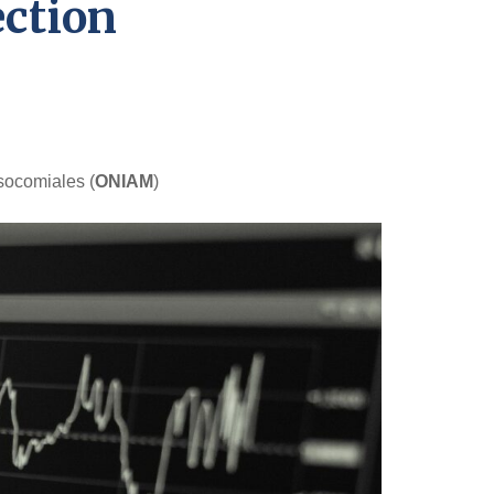
ection
osocomiales (
ONIAM
)