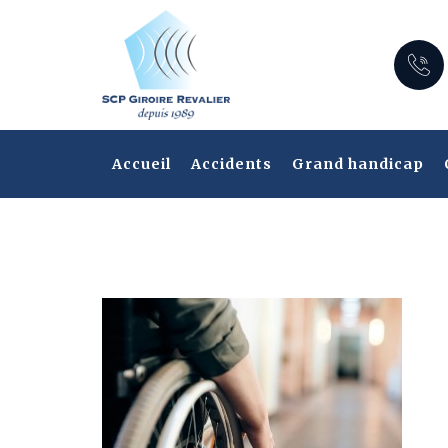
Skip
to
content
Accueil
Accidents
Grand handicap
Notre espace client